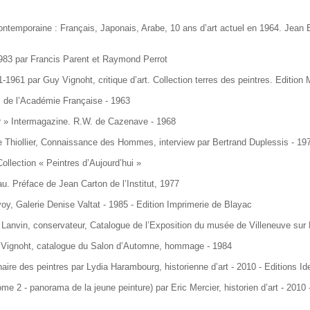
 contemporaine : Français, Japonais, Arabe, 10 ans d’art actuel en 1964. Jean 
1983 par Francis Parent et Raymond Perrot
1961 par Guy Vignoht, critique d’art. Collection terres des peintres. Edition 
, de l’Académie Française - 1963
ier » Intermagazine. R.W. de Cazenave - 1968
 Thiollier, Connaissance des Hommes, interview par Bertrand Duplessis - 19
ollection « Peintres d’Aujourd’hui »
eau. Préface de Jean Carton de l’Institut, 1977
oy, Galerie Denise Valtat - 1985 - Edition Imprimerie de Blayac
 Lanvin, conservateur, Catalogue de l’Exposition du musée de Villeneuve sur 
uy Vignoht, catalogue du Salon d’Automne, hommage - 1984
aire des peintres par Lydia Harambourg, historienne d’art - 2010 - Editions I
e 2 - panorama de la jeune peinture) par Eric Mercier, historien d’art - 2010 