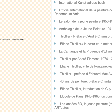
International Kunst adress buch
Officiel International de la peinture
Répertorium Artis
Le salon de la jeune peinture 1950-
Anthologie de la Jeune Peinture 1941-
Thiollier - Préface d’André Chamson
© 2011-2020 - Thierry Vagne
Eliane Thiollier« le cœur et le mét
La Camargue et la Provence d’Eliane
Thiollier par André Flament, 1974 - C
Eliane Thiollier, ville de Fontainebl
Thiollier - préface d’Edouard Mac Av
40 ans de peinture, préface Chantal
Eliane Thiollier, introduction de G
L’Ecole de Paris 1945-1965, dictionn
Les années 5O, la jeune peinture (tom
ARTcatos