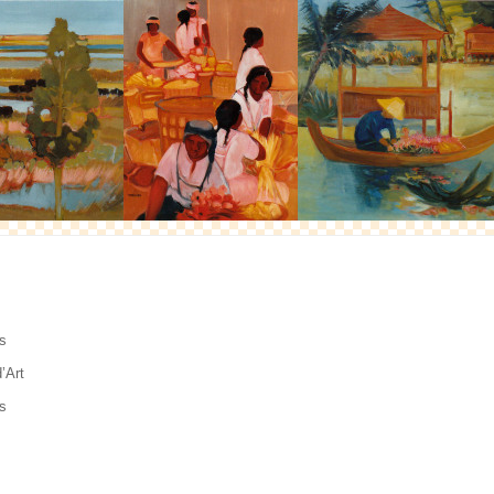
ts
’Art
es