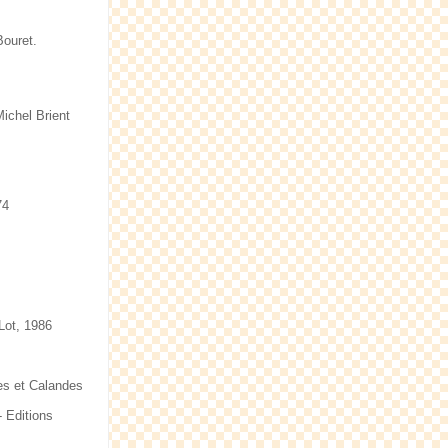
Bouret.
Michel Brient
74
Lot, 1986
des et Calandes
- Editions